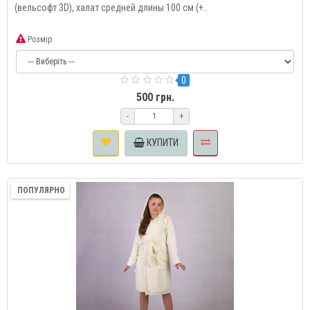
(вельсофт 3D), халат средней длины 100 см (+..
Розмір
0
500 грн.
-
+
КУПИТИ
ПОПУЛЯРНО