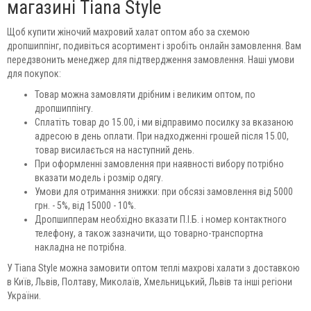
магазині Tiana Style
Щоб купити жіночий махровий халат оптом або за схемою
дропшиппінг, подивіться асортимент і зробіть онлайн замовлення. Вам
передзвонить менеджер для підтвердження замовлення. Наші умови
для покупок:
Товар можна замовляти дрібним і великим оптом, по
дропшиппінгу.
Сплатіть товар до 15.00, і ми відправимо посилку за вказаною
адресою в день оплати. При надходженні грошей після 15.00,
товар висилається на наступний день.
При оформленні замовлення при наявності вибору потрібно
вказати модель і розмір одягу.
Умови для отримання знижки: при обсязі замовлення від 5000
грн. - 5%, від 15000 - 10%.
Дропшипперам необхідно вказати П.І.Б. і номер контактного
телефону, а також зазначити, що товарно-транспортна
накладна не потрібна.
У Tiana Style можна замовити оптом теплі махрові халати з доставкою
в Київ, Львів, Полтаву, Миколаїв, Хмельницький, Львів та інші регіони
України.