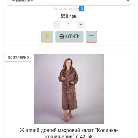
0
550 грн.
-
+
КУПИТИ
ПОПУЛЯРНО
Жіночий довгий махровий халат "Косичка-
коричневий" р.42-58