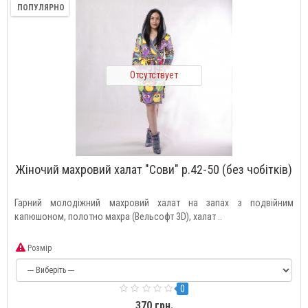
ПОПУЛЯРНО
Отсутствует
Жіночий махровий халат "Сови" р.42-50 (без чобітків)
Гарний молодіжний махровий халат на запах з подвійним
капюшоном, полотно махра (Вельсофт 3D), халат ..
Розмір
0
370 грн.