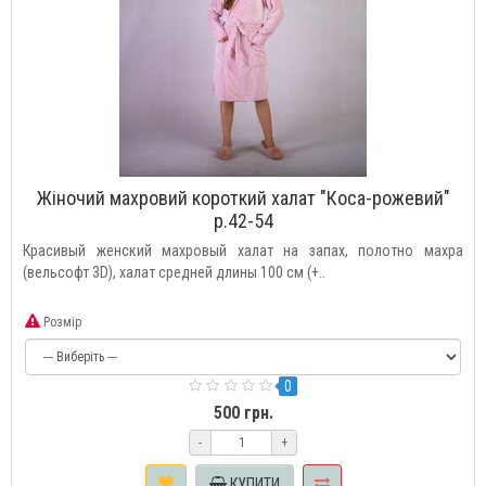
Жіночий махровий короткий халат "Коса-рожевий"
р.42-54
Красивый женский махровый халат на запах, полотно махра
(вельсофт 3D), халат средней длины 100 см (+..
Розмір
0
500 грн.
-
+
КУПИТИ