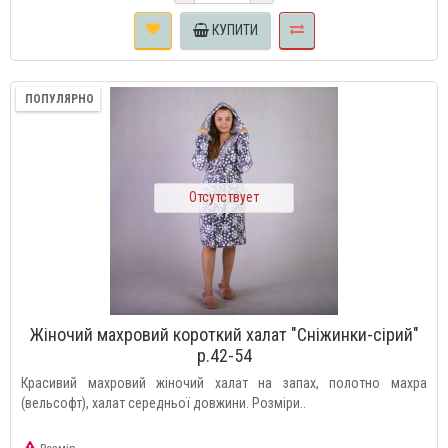
КУПИТИ
ПОПУЛЯРНО
Отсутствует
Жіночий махровий короткий халат "Сніжинки-cірий"
р.42-54
Красивий махровий жіночий халат на запах, полотно махра
(вельсофт), халат середньої довжини. Розміри..