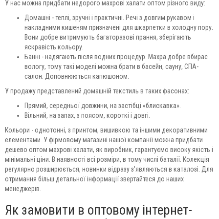
У нас можна придбати недорого махрові халати оптом різного виду:
Домашні - теплі, зручні і практичні. Речі з довгим рукавом і
накладними кишеням призначені для шкарпетки в холодну пору.
Вони добре витримують багаторазові прання, зберігають
яскравість кольору.
Банні - надягають після водних процедур. Махра добре вбирає
вологу, тому такі моделі можна брати в басейн, сауну, СПА-
салон. Доповнюються капюшоном.
У продажу представлений домашній текстиль в таких фасонах:
Прямий, середньої довжини, на застібці «блискавка».
Вільний, на запах, з поясом, короткі і довгі.
Кольори - однотонні, з принтом, вишивкою та іншими декоративними
елементами. У фірмовому магазині нашої компанії можна придбати
дешево оптом махрові халати, як виробник, гарантуємо високу якість і
мінімальні ціни. В наявності всі розміри, в тому числі баталії. Колекція
регулярно розширюється, новинки відразу з'являються в каталозі. Для
отримання більш детальної інформації звертайтеся до наших
менеджерів.
Як замовити в оптовому інтернет-