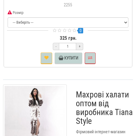
2255
Розмір
0
325 грн.
-
+
КУПИТИ
Махрові халати
оптом від
виробника Tiana
Style
Фірмовий інтернет-магазин