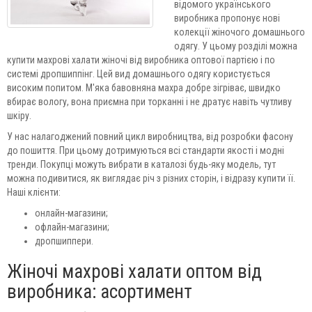
відомого українського
виробника пропонує нові
колекції жіночого домашнього
одягу. У цьому розділі можна
купити махрові халати жіночі від виробника оптової партією і по
системі дропшиппінг. Цей вид домашнього одягу користується
високим попитом. М'яка бавовняна махра добре зігріває, швидко
вбирає вологу, вона приємна при торканні і не дратує навіть чутливу
шкіру.
У нас налагоджений повний цикл виробництва, від розробки фасону
до пошиття. При цьому дотримуються всі стандарти якості і модні
тренди. Покупці можуть вибрати в каталозі будь-яку модель, тут
можна подивитися, як виглядає річ з різних сторін, і відразу купити її.
Наші клієнти:
онлайн-магазини;
офлайн-магазини;
дропшиппери.
Жіночі махрові халати оптом від
виробника: асортимент