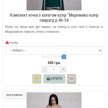
Комплект нічна з халатом кулір "Мереживо колір
смарагд р.46-54
Халат на запах має дві кишені, на спинці в зоні талії є поясок із
вбудованою гумкою, нічна з планкою..
Розмір
0
440 грн.
-
+
КУПИТИ
ПОПУЛЯРНО