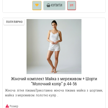
КУПИТИ
ПОПУЛЯРНО
Жіночий комплект Майка з мереживом + Шорти
"Молочний колір" р.44-56
Жіноча літня піжамаТрикотажна жіноча піжама майка з шортами,
майка з мереживом. полотно кулір ..
Розмір