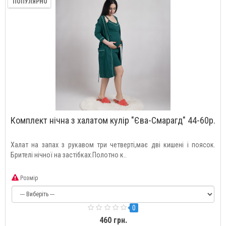
ПОПУЛЯРНО
Комплект нічна з халатом кулір "Єва-Смарагд" 44-60р.
Халат на запах з рукавом три четверті,має дві кишені і поясок.
Брителі нічної на застібках.Полотно к..
Розмір
0
460 грн.