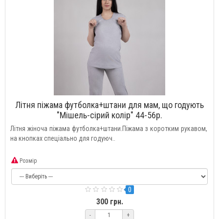
Літня піжама футболка+штани для мам, що годують
"Мішель-сірий колір" 44-56р.
Літня жіноча піжама футболка+штани.Піжама з коротким рукавом,
на кнопках спеціально для годуюч..
Розмір
0
300 грн.
-
+