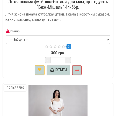
Літня піжама футболка+штани для мам, що годують
"Беж-Мішель" 44-56р.
Літня жіноча піжама футболка+штани.Піжама з коротким рукавом,
на кнопках спеціально для годуюч..
Розмір
0
300 грн.
-
+
КУПИТИ
ПОПУЛЯРНО