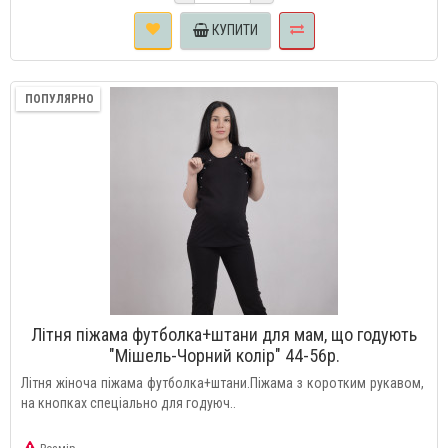
КУПИТИ
ПОПУЛЯРНО
Літня піжама футболка+штани для мам, що годують
"Мішель-Чорний колір" 44-56р.
Літня жіноча піжама футболка+штани.Піжама з коротким рукавом,
на кнопках спеціально для годуюч..