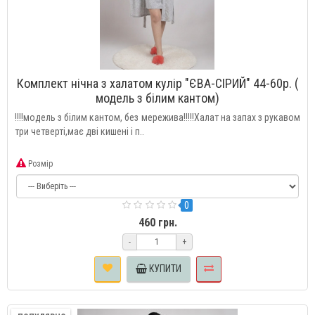
Комплект нічна з халатом кулір "ЄВА-СІРИЙ" 44-60р. (
модель з білим кантом)
!!!!модель з білим кантом, без мережива!!!!!Халат на запах з рукавом
три четверті,має дві кишені і п..
Розмір
0
460 грн.
-
+
КУПИТИ