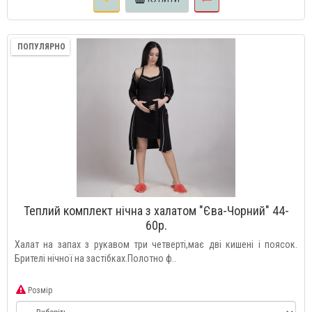
ПОПУЛЯРНО
Теплий комплект нічна з халатом "Єва-Чорний" 44-
60р.
Халат на запах з рукавом три четверті,має дві кишені і поясок.
Брителі нічної на застібках.Полотно ф..
Розмір