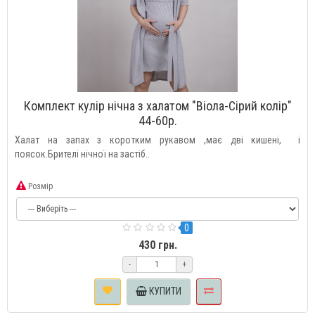
Комплект кулір нічна з халатом "Віола-Сірий колір"
44-60р.
Халат на запах з коротким рукавом ,має дві кишені, і
поясок.Брителі нічної на застіб..
Розмір
0
430 грн.
-
+
КУПИТИ