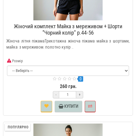
Жіночий комплект Майка з мереживом + Шорти
"Чорний колір" р.44-56
Жіноча літня піжамаТрикотажна жіноча піжама майка з шортами,
майка з мереживом. полотно кулір ..
Розмір
0
260 грн.
-
+
КУПИТИ
ПОПУЛЯРНО