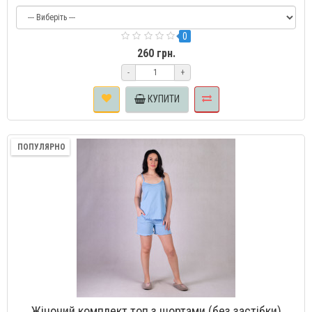
0
260 грн.
-
+
КУПИТИ
ПОПУЛЯРНО
Жіночий комплект топ з шортами (без застібки)