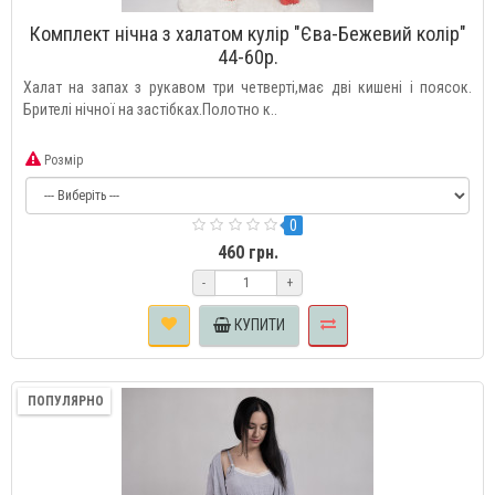
Комплект нічна з халатом кулір "Єва-Бежевий колір"
44-60р.
Халат на запах з рукавом три четверті,має дві кишені і поясок.
Брителі нічної на застібках.Полотно к..
Розмір
0
460 грн.
-
+
КУПИТИ
ПОПУЛЯРНО