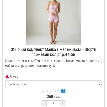
Жіночий комплект Майка з мереживом + Шорти
"рожевий колір" р.44-56
Жіноча літня піжамаТрикотажна жіноча піжама майка з шортами,
майка з мереживом. полотно кулір ..
Розмір
0
260 грн.
-
+