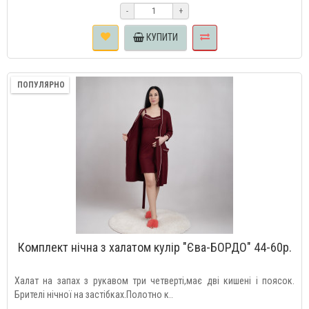
-
+
КУПИТИ
ПОПУЛЯРНО
Комплект нічна з халатом кулір "Єва-БОРДО" 44-60р.
Халат на запах з рукавом три четверті,має дві кишені і поясок.
Брителі нічної на застібках.Полотно к..