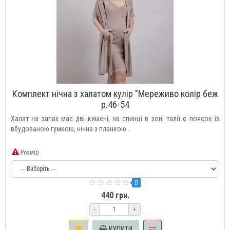
Комплект нічна з халатом кулір "Мереживо колір беж
р.46-54
Халат на запах має дві кишені, на спинці в зоні талії є поясок із
вбудованою гумкою, нічна з планкою..
Розмір
0
440 грн.
-
+
КУПИТИ