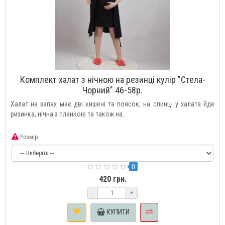
Комплект халат з нічною на резинці кулір "Стела-
Чорний" 46-58р.
Халат на запах має дві кишені та поясок, на спинці у халата йде
ризинка, нічна з планкою та також на..
Розмір
0
420 грн.
-
+
КУПИТИ