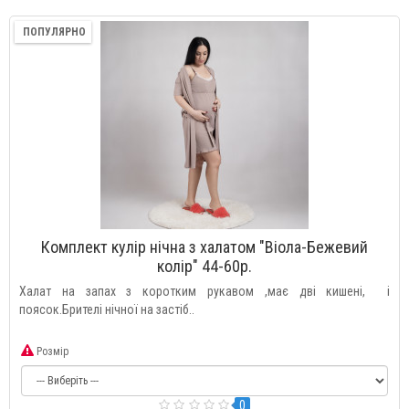
ПОПУЛЯРНО
Комплект кулір нічна з халатом "Віола-Бежевий
колір" 44-60р.
Халат на запах з коротким рукавом ,має дві кишені, і
поясок.Брителі нічної на застіб..
Розмір
0