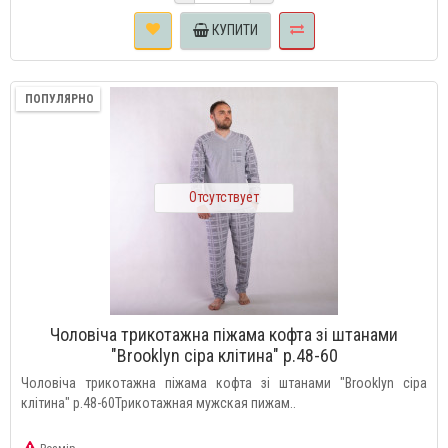
КУПИТИ
ПОПУЛЯРНО
Отсутствует
Чоловіча трикотажна піжама кофта зі штанами
"Brooklyn сіра клітина" р.48-60
Чоловіча трикотажна піжама кофта зі штанами "Brooklyn сіра
клітина" р.48-60Трикотажная мужская пижам..