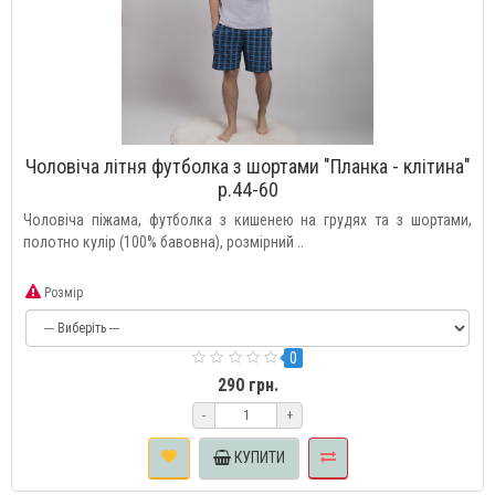
Чоловіча літня футболка з шортами "Планка - клітина"
р.44-60
Чоловіча піжама, футболка з кишенею на грудях та з шортами,
полотно кулір (100% бавовна), розмірний ..
Розмір
0
290 грн.
-
+
КУПИТИ