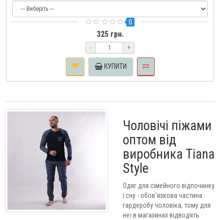
0
325 грн.
-
+
КУПИТИ
Чоловічі піжами
оптом від
виробника Tiana
Style
Одяг для сімейного відпочинку
і сну - обов'язкова частина
гардеробу чоловіка, тому для
неї в магазинах відводять