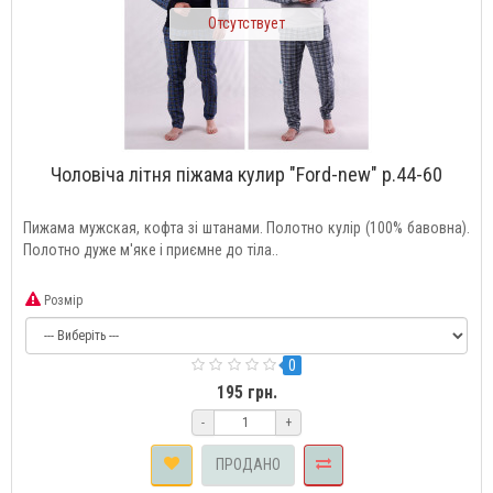
Отсутствует
Чоловіча літня піжама кулир "Ford-new" р.44-60
Пижама мужская, кофта зі штанами. Полотно кулір (100% бавовна).
Полотно дуже м'яке і приємне до тіла..
Розмір
0
195 грн.
-
+
ПРОДАНО