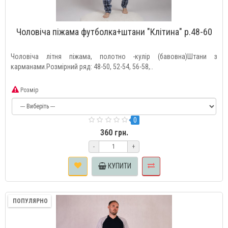
Чоловіча піжама футболка+штани "Клітина" р.48-60
Чоловіча літня піжама, полотно -кулір (бавовна)Штани з
карманами.Розмірний ряд: 48-50, 52-54, 56-58,..
Розмір
0
360 грн.
-
+
КУПИТИ
ПОПУЛЯРНО