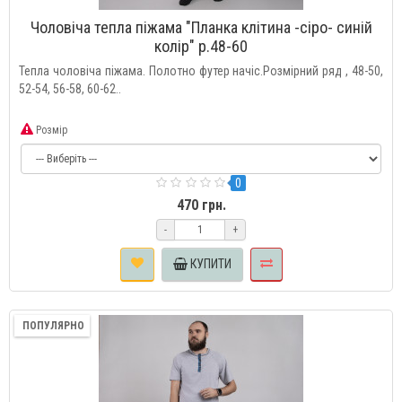
Чоловіча тепла піжама "Планка клітина -сіро- синій
колір" р.48-60
Тепла чоловіча піжама. Полотно футер начіс.Розмірний ряд , 48-50,
52-54, 56-58, 60-62..
Розмір
0
470 грн.
-
+
КУПИТИ
ПОПУЛЯРНО