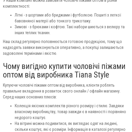
У нашій компанії можна замовити чоловічі піжами оптом в різній
комплектності:
Літні - з шортами або бриджами і футболкою. Пошиті з легкої
бавовняної матерії або тонкого трикотажу.
Зимові - з брюками і кофтою. Такі набори шиються з велюру та
інших теплих тканин.
Наш склад регулярно поповнюється готовою продукцією, тому що
надходять заявки виконуються оперативно, а покупці залишаються
задоволені термінами і якістю.
Чому вигідно купити чоловічі піжами
оптом від виробника Tiana Style
Купуючи чоловічі піжами оптом від виробника, клієнти роблять
правильне вкладення в розвиток свого онлайн / офлайн магазину.
Серед наших основних плюсів:
Колекція якісних комплектів різного розміру і стилю. Завдяки
власному виробництву, товар завжди є в наявності і порівняно
недорого коштує.
На вітрині можна подивитися, як виглядає одяг на людині,
скільки коштує, які є розміри. Інформація в каталозі регулярно