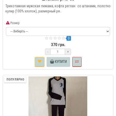
Трикотажная мужская пижама, кофта реглан со штанами, полотно
кулир (100% хлопок), размерный ря..
Розмір
0
370 грн.
-
+
КУПИТИ
ПОПУЛЯРНО