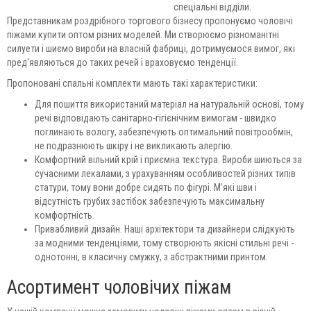
спеціальні відділи.
Представникам роздрібного торгового бізнесу пропонуємо чоловічі
піжами купити оптом різних моделей. Ми створюємо різноманітні
силуети і шиємо вироби на власній фабриці, дотримуємося вимог, які
пред'являються до таких речей і враховуємо тенденції.
Пропоновані спальні комплекти мають такі характеристики:
Для пошиття використаний матеріал на натуральній основі, тому
речі відповідають санітарно-гігієнічним вимогам - швидко
поглинають вологу, забезпечують оптимальний повітрообмін,
не подразнюють шкіру і не викликають алергію.
Комфортний вільний крій і приємна текстура. Вироби шиються за
сучасними лекалами, з урахуванням особливостей різних типів
статури, тому вони добре сидять по фігурі. М'які шви і
відсутність грубих застібок забезпечують максимальну
комфортність.
Привабливий дизайн. Наші архітектори та дизайнери слідкують
за модними тенденціями, тому створюють якісні стильні речі -
однотонні, в класичну смужку, з абстрактними принтом.
Асортимент чоловічих піжам