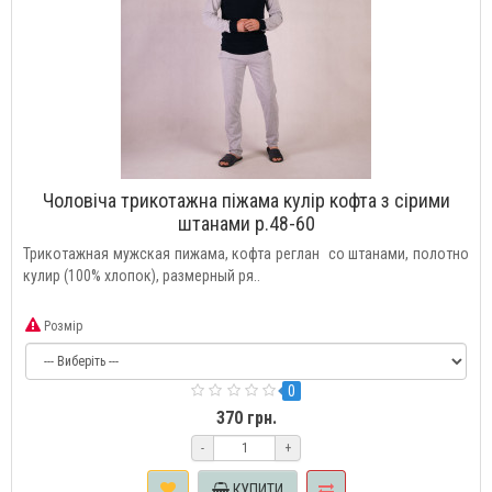
Чоловіча трикотажна піжама кулір кофта з сірими
штанами р.48-60
Трикотажная мужская пижама, кофта реглан со штанами, полотно
кулир (100% хлопок), размерный ря..
Розмір
0
370 грн.
-
+
КУПИТИ