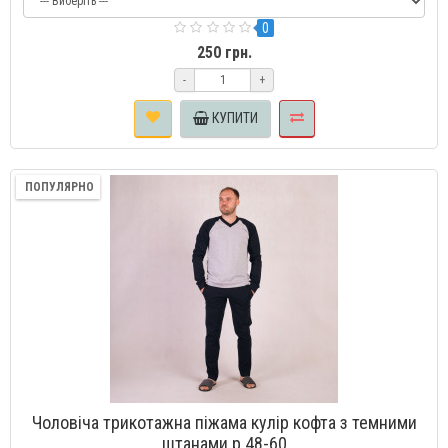
0
250 грн.
-
+
КУПИТИ
ПОПУЛЯРНО
Чоловіча трикотажна піжама кулір кофта з темними
штанами р.48-60