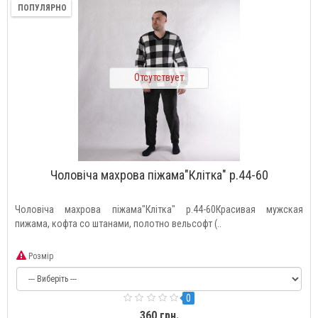
ПОПУЛЯРНО
Отсутствует
Чоловіча махрова піжама"Клітка" р.44-60
Чоловіча махрова піжама"Клітка" р.44-60Красивая мужская
пижама, кофта со штанами, полотно вельсофт (..
Розмір
0
360 грн.