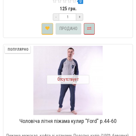
0
125 грн.
-
+
ПРОДАНО
ПОПУЛЯРНО
Отсутствует
Чоловіча літня піжама кулир "Ford" р.44-60
Пижама мужская, кофта зі штанами. Полотно кулір (100% бавовна).