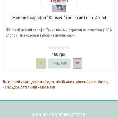
Отсутствует
Жіночий сарафан "Кармен" (реактив) нар. 46-54
Женский летний сарафанТрикотажный сарафан из реактива (100%
хлопок), прекрасный выбор на летние жарк..
100 грн.
ПРОДАНО
жіночий халат
,
домашній одяг
,
літній халат
,
жіночий одяг
,
батал
,
незабудка
,
батальний халат маки
SIGN UP FOR NEWSLETTER